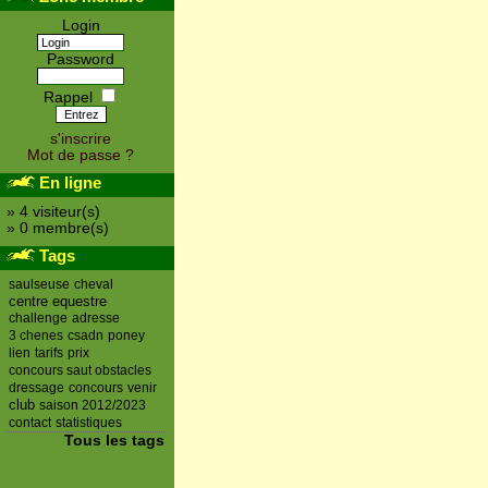
Login
Password
Rappel
s'inscrire
Mot de passe ?
En ligne
» 4 visiteur(s)
» 0 membre(s)
Tags
saulseuse
cheval
centre equestre
challenge
adresse
3 chenes
csadn
poney
lien
tarifs
prix
concours saut obstacles
dressage
concours
venir
club
saison 2012/2023
contact
statistiques
Tous les tags