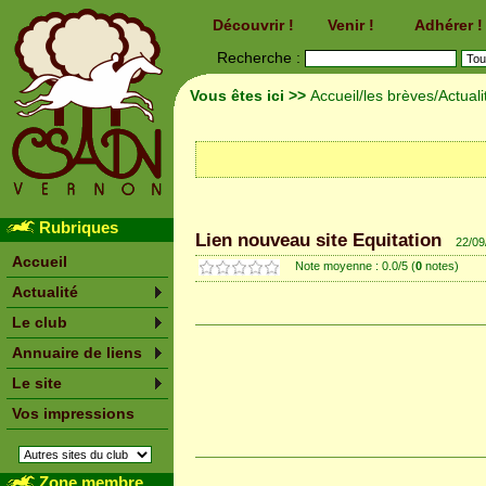
Découvrir !
Venir !
Adhérer !
Recherche :
Vous êtes ici >>
Accueil
/
les brèves
/Actuali
Rubriques
Lien nouveau site Equitation
22/09
Accueil
Note moyenne : 0.0/5 (
0
notes)
Actualité
Le club
Annuaire de liens
Le site
Vos impressions
Zone membre