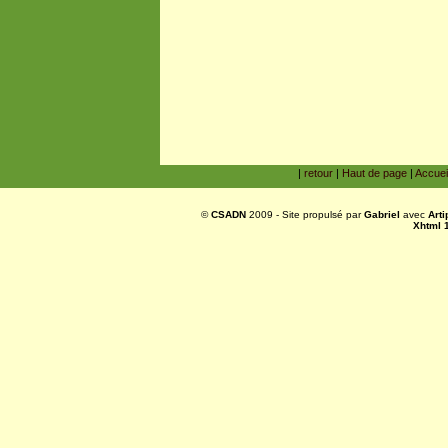
|
retour
|
Haut de page
|
Accuei
©
CSADN
2009 - Site propulsé par
Gabriel
avec
Art
Xhtml 1