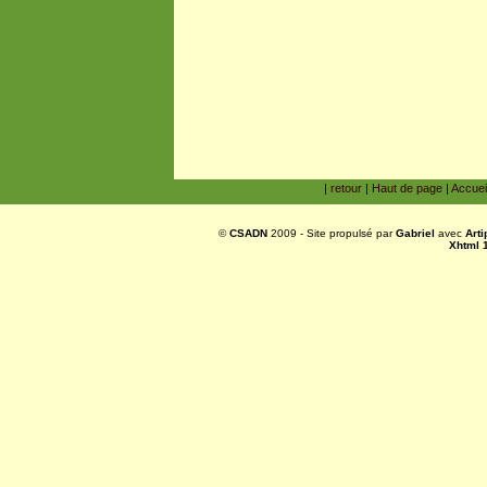
|
retour
|
Haut de page
|
Accuei
©
CSADN
2009 - Site propulsé par
Gabriel
avec
Art
Xhtml 1