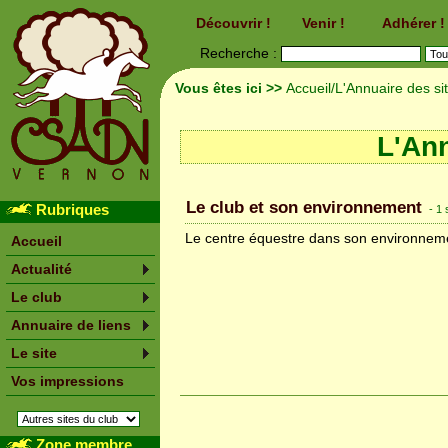
Découvrir !
Venir !
Adhérer !
Recherche :
Vous êtes ici >>
Accueil
/L'Annuaire des si
L'Ann
Le club et son environnement
Rubriques
- 1 
Le centre équestre dans son environnement
Accueil
Actualité
Le club
Annuaire de liens
Le site
Vos impressions
Zone membre