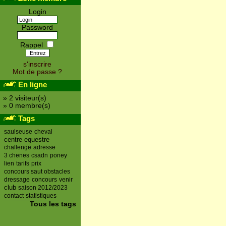
Login
Password
Rappel
s'inscrire
Mot de passe ?
En ligne
» 2 visiteur(s)
» 0 membre(s)
Tags
saulseuse
cheval
centre equestre
challenge
adresse
3 chenes
csadn
poney
lien
tarifs
prix
concours saut obstacles
dressage
concours
venir
club
saison 2012/2023
contact
statistiques
Tous les tags