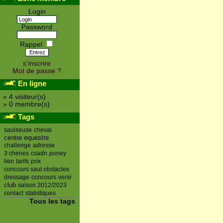
Login
Password
Rappel
s'inscrire
Mot de passe ?
En ligne
» 4 visiteur(s)
» 0 membre(s)
Tags
saulseuse
cheval
centre equestre
challenge
adresse
3 chenes
csadn
poney
lien
tarifs
prix
concours saut obstacles
dressage
concours
venir
club
saison 2012/2023
contact
statistiques
Tous les tags