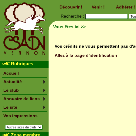
Découvrir !
Venir !
Adhérer !
Recherche :
Vous êtes ici >>
Vos crédits ne vous permettent pas d'
Allez à la page d'identification
Rubriques
Accueil
Actualité
Le club
Annuaire de liens
Le site
Vos impressions
Zone membre