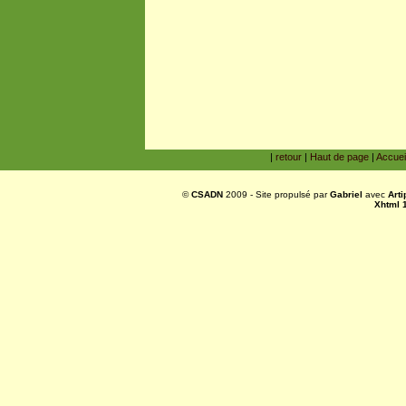
|
retour
|
Haut de page
|
Accuei
©
CSADN
2009 - Site propulsé par
Gabriel
avec
Art
Xhtml 1