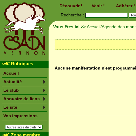
Découvrir !
Venir !
Adhérer !
Recherche :
Vous êtes ici >>
Accueil
/
Agenda des manif
Rubriques
Aucune manifestation n'est programm
Accueil
Actualité
Le club
Annuaire de liens
Le site
Vos impressions
Zone membre