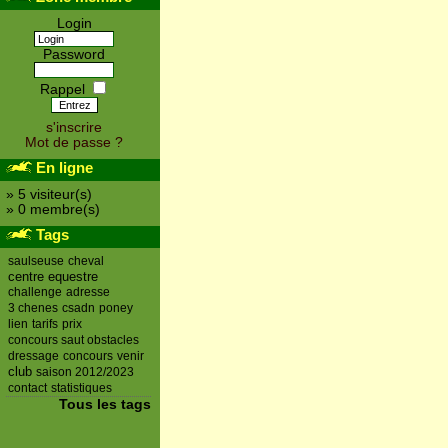
Login
Password
Rappel
s'inscrire
Mot de passe ?
En ligne
» 5 visiteur(s)
» 0 membre(s)
Tags
saulseuse
cheval
centre equestre
challenge
adresse
3 chenes
csadn
poney
lien
tarifs
prix
concours saut obstacles
dressage
concours
venir
club
saison 2012/2023
contact
statistiques
Tous les tags