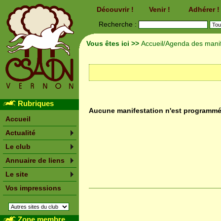
Découvrir !
Venir !
Adhérer !
Recherche :
Vous êtes ici >>
Accueil
/
Agenda des manif
Rubriques
Aucune manifestation n'est programm
Accueil
Actualité
Le club
Annuaire de liens
Le site
Vos impressions
Zone membre